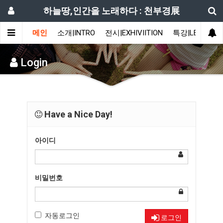
하늘땅,인간을 노래하다 : 천부경展
메인
소개|INTRO
전시|EXHIVIITION
특강|LECTURE
Login
Have a Nice Day!
아이디
비밀번호
자동로그인
로그인